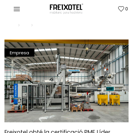
0
Home
Blog
Empresa
Empresa
Freixotel obté la certificació PME Líder