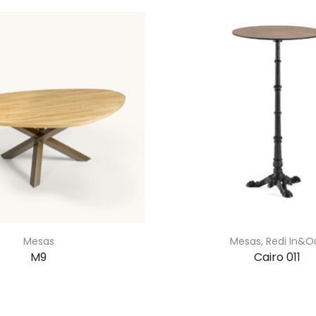
Mesas
Mesas
,
Redi In&O
M9
Cairo 011