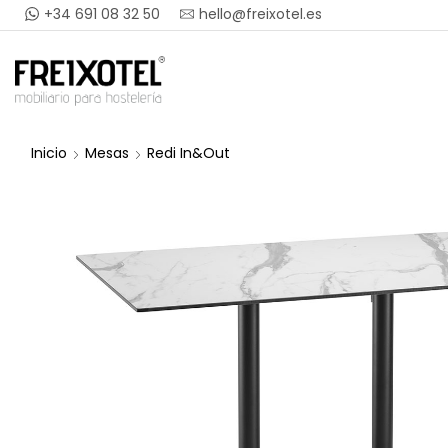
+34 691 08 32 50
hello@freixotel.es
Inicio
Mesas
Redi In&Out