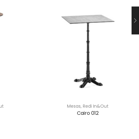
ut
Mesas
,
Redi In&Out
Cairo 012