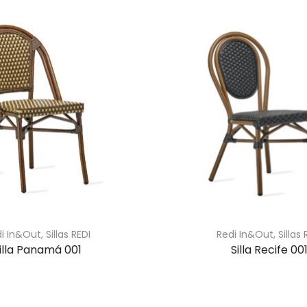
di In&Out
,
Sillas REDI
Redi In&Out
,
Sillas 
illa Panamá 001
Silla Recife 00