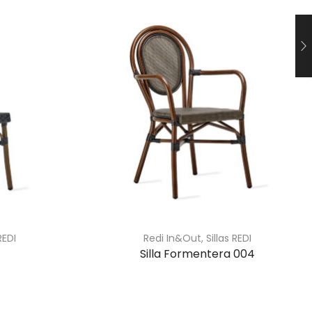
REDI
Redi In&Out
,
Sillas REDI
1
Silla Formentera 004