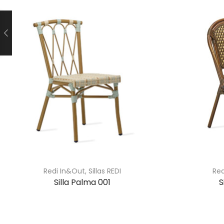
Redi In&Out
,
Sillas REDI
Re
Silla Palma 001
S