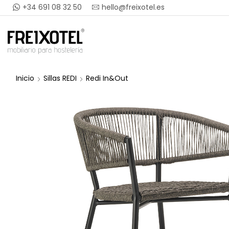
+34 691 08 32 50
hello@freixotel.es
Inicio
Sillas REDI
Redi In&Out